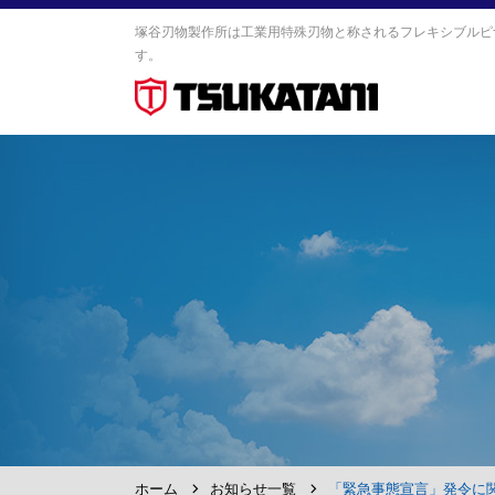
塚谷刃物製作所は工業用特殊刃物と称されるフレキシブルピ
す。
ホーム
お知らせ一覧
「緊急事態宣言」発令に